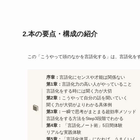
2.本の要点・構成の紹介
この「こうやって頭のなかを言語化する」は、言語化を
序章：
言語化にセンスや才能は関係ない
第1章：
言語化力の高い人がやっていること
言語化をする時には聞く力が大切
第2章：
こうやって自分の話を聞いていく
聞く力が大切がよりわかる具体例
第3章：
一瞬で思考がまとまる超効率メソッド
言語化をする方法をStep3段階でわかる
第4章：
「言語化ノート術」5日間体験
リアルな実践体験
第5章：
「言語化体質」になれば、うまくいく