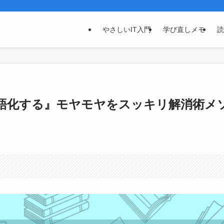
やさしいIT入門
学び直しメモ
読
語化する』モヤモヤをスッキリ解消術メ