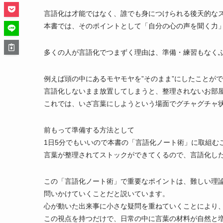
言語化は才能ではなく、誰でも身につけられる後天的な
本書では、そのポイントとして「自分の心の声を聞く力
多くの人が言語化でつまずく理由は、準備・練習もなく
例えば頭の中にあるモヤモヤを”そのまま”にしたことが
言語化しないまま放置してしまうと、整理されないお部
これでは、いざ言葉にしようという場面でグチャグチャ
前もって準備する方法として
1日5分でもいいので本書の「言語化ノート術」に取組む
言葉が整理されてストックができてくるので、言語化し
この「言語化ノート術」で重要なポイントは、難しい理論
問いかけていくことだと説いています。
心が動いた出来事に小さな疑問を重ねていくことにより
この視点を持つだけで、日常の中に言葉の材料が自然と