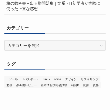
格の教科書＋出る順問題集｜文系・IT初学者が実際に
使った正直な感想
カテゴリー
カ
テ
ゴ
リ
タグ
ー
ITツール
ITパスポート
Linux
office
デザイン
リスキリング
勉強
参考書レビュー
基本情報技術者試験
科目B
読書
資格